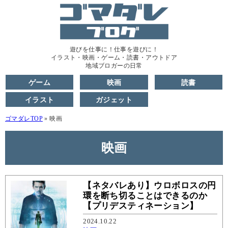
遊びを仕事に！仕事を遊びに！
イラスト・映画・ゲーム・読書・アウトドア
地域ブロガーの日常
ゲーム
映画
読書
イラスト
ガジェット
ゴマダレTOP
»
映画
映画
【ネタバレあり】ウロボロスの円
環を断ち切ることはできるのか
【プリデスティネーション】
2024.10.22