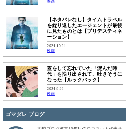
映画
【ネタバレなし】タイムトラベル
を繰り返したエージェントが最後
に見たものとは【プリデスティネ
ーション】
2024.10.21
映画
蓋をして忘れていた「淀んだ時
代」を抉り出されて、吐きそうに
なった【ルックバック】
2024.9.26
映画
ゴマダレ ブログ
地域ブログ運営10年目のロコネット代表サ